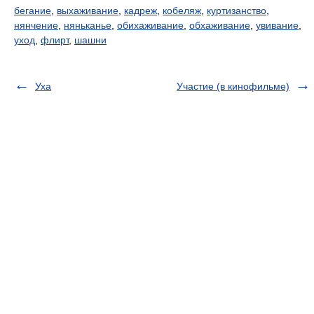
бегание
,
выхаживание
,
кадреж
,
кобеляж
,
куртизанство
,
нянчение
,
няньканье
,
обихаживание
,
обхаживание
,
увивание
,
уход
,
флирт
,
шашни
Уха
Участие (в кинофильме)